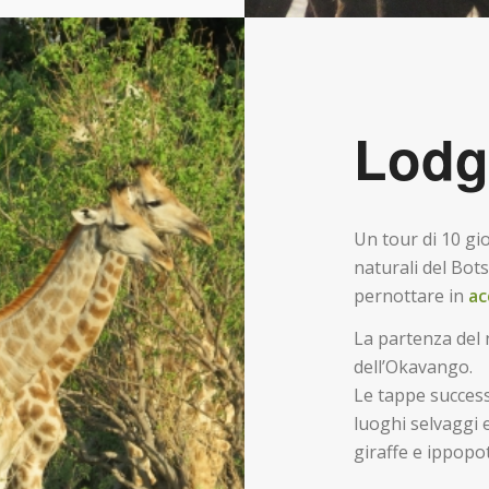
Lodg
Un tour di 10 gi
naturali del Bot
pernottare in
ac
La partenza del 
dell’Okavango.
Le tappe success
luoghi selvaggi e
giraffe e ippopo