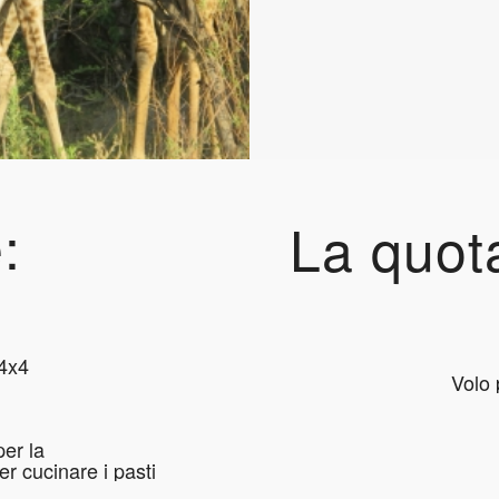
:
La quo
 4x4
Volo 
per la
r cucinare i pasti