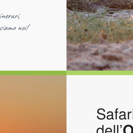
inerari,
siamo noi!
Safar
dell’
O