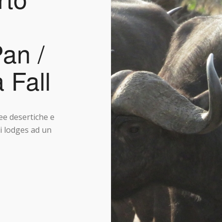
an /
 Fall
ree desertiche e
i lodges ad un